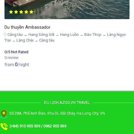
Du thuyền Ambassador
Cảng tàu → Hang Sửng Sốt → Hang Luồn → Đảo Titop → Làng Ngọc
Trai → Làng Chài → Cảng tàu
0/5 Not Rated
0 review
0
from
/night
DU LỊCH AZGO.VN TRAVEL
Số 28A, Phố Anh Đào, Khu DL Bãi Cháy, Ha Long City, VN
(+84) 915 955 939 / 0962 955 939