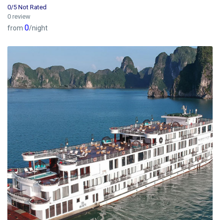
0/5 Not Rated
0 review
0
from
/night