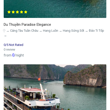
Du Thuyền Paradise Elegance
→ Cảng Tàu Tuần Châu → Hang Luồn → Hang Sửng Sốt → Đảo Ti Tốp
→
0/5 Not Rated
0 review
0
from
/night