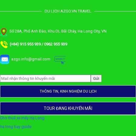
DU LỊCH AZGO.VN TRAVEL
Số 28A, Phố Anh Đào, Khu DL Bãi Cháy, Ha Long City, VN
(+84) 915 955 939 / 0962 955 939
azgo.info@gmail.com
THÔNG TIN, KINH NGHIỆM DU LỊCH
TOUR ĐANG KHUYẾN MÃI
Cho thuê xe máy Hạ Long
ha long bay guide