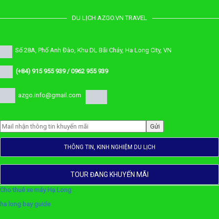
DU LỊCH AZGO.VN TRAVEL
Số 28A, Phố Anh Đào, Khu DL Bãi Cháy, Ha Long City, VN
(+84) 915 955 939 / 0962 955 939
azgo.info@gmail.com
THÔNG TIN, KINH NGHIỆM DU LỊCH
TOUR ĐANG KHUYẾN MÃI
Cho thuê xe máy Hạ Long
ha long bay guide