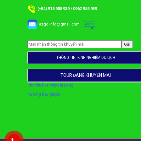
(+84) 915 955 939 / 0962 955 939
azgo.info@gmail.com
THÔNG TIN, KINH NGHIỆM DU LỊCH
TOUR ĐANG KHUYẾN MÃI
Cho thuê xe máy Hạ Long
ha long bay guide