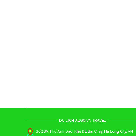
Yên Bái
DU LỊCH AZGO.VN TRAVEL
Số 28A, Phố Anh Đào, Khu DL Bãi Cháy, Ha Long City, VN