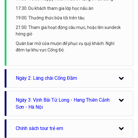
17:30: Du khách tham gia lớp học nấu ăn
19:00: Thưởng thức bữa tối trên tàu
21:00: Tham gia hoạt động câu mực, hoặc lên sundeck
hóng gió
Quán bar mở cửa muộn để phục vụ quý khách. Nghỉ
đêm tại khu vực Cống Đỏ.
Ngày 2: Làng chài Cống Đầm
6h30: Quý khách tham gia lớp tập thể dục Thái Cực
Ngày 3: Vịnh Bái Tử Long - Hang Thiên Cảnh
Quyền, một trong những truyền thống lâu đời nhất của
Đông Á. Đây là một trải nghiệm tuyệt vời, giúp thư giãn
Sơn - Hà Nội
trên boong tàu
06:30: Quý khách tham gia lớp tập thể dục Taichi, một
7:00 - 8h15: Bữa sáng được phục vụ tại nhà hàng
Chính sách tour trẻ em
trong những truyền thống lâu đời nhất của Đông Á. Đây
8h30: Di chuyển lên tàu ngày đi thăm quan vịnh Hạ Long
là một trải nghiệm tuyệt vời, giúp thư giãn trên boong