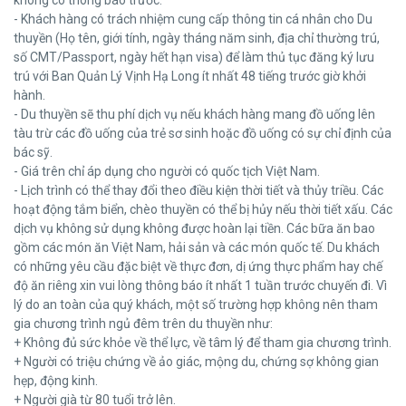
không có thông báo trước.
- Khách hàng có trách nhiệm cung cấp thông tin cá nhân cho Du
thuyền (Họ tên, giới tính, ngày tháng năm sinh, địa chỉ thường trú,
số CMT/Passport, ngày hết hạn visa) để làm thủ tục đăng ký lưu
trú với Ban Quản Lý Vịnh Hạ Long ít nhất 48 tiếng trước giờ khởi
hành.
- Du thuyền sẽ thu phí dịch vụ nếu khách hàng mang đồ uống lên
tàu trừ các đồ uống của trẻ sơ sinh hoặc đồ uống có sự chỉ định của
bác sỹ.
- Giá trên chỉ áp dụng cho người có quốc tịch Việt Nam.
- Lịch trình có thể thay đổi theo điều kiện thời tiết và thủy triều. Các
hoạt động tắm biển, chèo thuyền có thể bị hủy nếu thời tiết xấu. Các
dịch vụ không sử dụng không được hoàn lại tiền. Các bữa ăn bao
gồm các món ăn Việt Nam, hải sản và các món quốc tế. Du khách
có những yêu cầu đặc biệt về thực đơn, dị ứng thực phẩm hay chế
độ ăn riêng xin vui lòng thông báo ít nhất 1 tuần trước chuyến đi. Vì
lý do an toàn của quý khách, một số trường hợp không nên tham
gia chương trình ngủ đêm trên du thuyền như:
+ Không đủ sức khỏe về thể lực, về tâm lý để tham gia chương trình.
+ Người có triệu chứng về ảo giác, mộng du, chứng sợ không gian
hẹp, động kinh.
+ Người già từ 80 tuổi trở lên.