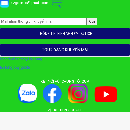
azgo.info@gmail.com
THÔNG TIN, KINH NGHIỆM DU LỊCH
TOUR ĐANG KHUYẾN MÃI
Cho thuê xe máy Hạ Long
ha long bay guide
KẾT NỐI VỚI CHÚNG TÔI QUA
VỊ TRÍ TRÊN GOOGLE