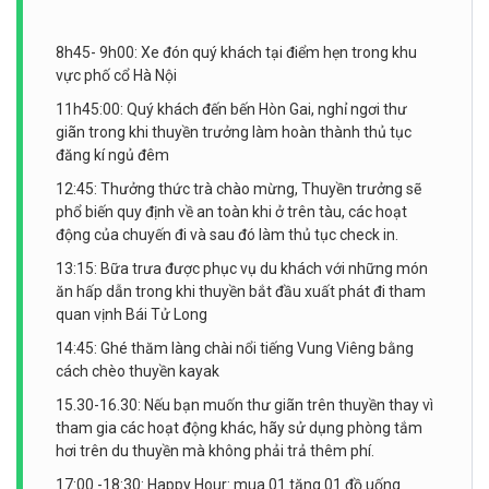
8h45- 9h00: Xe đón quý khách tại điểm hẹn trong khu
vực phố cổ Hà Nội
11h45:00: Quý khách đến bến Hòn Gai, nghỉ ngơi thư
giãn trong khi thuyền trưởng làm hoàn thành thủ tục
đăng kí ngủ đêm
12:45: Thưởng thức trà chào mừng, Thuyền trưởng sẽ
phổ biến quy định về an toàn khi ở trên tàu, các hoạt
động của chuyến đi và sau đó làm thủ tục check in.
13:15: Bữa trưa được phục vụ du khách với những món
ăn hấp dẫn trong khi thuyền bắt đầu xuất phát đi tham
quan vịnh Bái Tử Long
14:45: Ghé thăm làng chài nổi tiếng Vung Viêng bằng
cách chèo thuyền kayak
15.30-16.30: Nếu bạn muốn thư giãn trên thuyền thay vì
tham gia các hoạt động khác, hãy sử dụng phòng tắm
hơi trên du thuyền mà không phải trả thêm phí.
17:00 -18:30: Happy Hour: mua 01 tặng 01 đồ uống