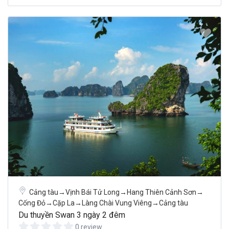
Cảng tàu→Vịnh Bái Tử Long→Hang Thiên Cảnh Sơn→
Cống Đỏ→Cặp La→Làng Chài Vung Viêng→Cảng tàu
Du thuyền Swan 3 ngày 2 đêm
0 review