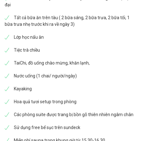
Khu Vực Chỗ Ngồi, Truyền Hình Cáp/Vệ Tinh, Két Sắt
NHƯNG TỐC ĐỘ TRUY CẬP INTERNET CÓ THỂ BỊ HẠN
đại
Trong Phòng, Đồ Dùng Phòng Tắm, Máy Sấy Tóc, Vòi
CHẾ TRONG SUỐT CHƯƠNG TRÌNH DO DI CHUYỂN TRÊN
Hoa Sen, Áo Choàng Tắm, Ban Công
BIỂN VÀ TÍN HIỆU TỪ VỆ TINH BỊ CHẶN BỞI ĐỊA HÌNH NÚI
Tất cả bữa ăn trên tàu ( 2 bữa sáng, 2 bữa trưa, 2 bữa tối, 1
VÀ CÁC-XTƠ ĐÁ VÔI
bữa trưa nhẹ trước khi ra về ngày 3)
Lớp học nấu ăn
Tiệc trà chiều
TaiChi, đồ uống chào mừng, khăn lạnh,
Nước uống (1 chai/ người/ngày)
Kayaking
Hoa quả tươi setup trong phòng
Các phòng suite được trang bị bồn gỗ thiên nhiên ngâm chân
Sử dụng free bể sục trên sundeck
Miễn phí sauna trong khung giờ từ 15.30-16.30