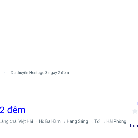
Du thuyền Heritage 3 ngày 2 đêm
 2 đêm
Làng chài Việt Hải → Hồ Ba Hầm → Hang Sáng → Tối → Hải Phòng
fro