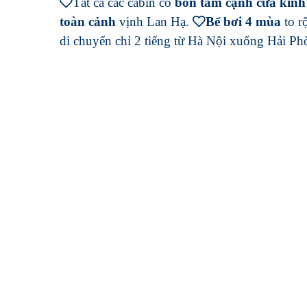
Tất cả các cabin có
bồn tắm cạnh cửa kính 
toàn cảnh
vịnh Lan Hạ.
Bể bơi 4 mùa
to r
di chuyển chỉ 2 tiếng từ Hà Nội xuống Hải P