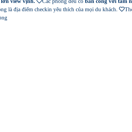
lớn view vịnh.
Các phòng đều có
ban công với tầm n
ộng là địa điểm checkin yêu thích của mọi du khách.
Thờ
hòng