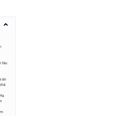
n
n tàu
i ăn
 khá
 Hạ
òn
ắm