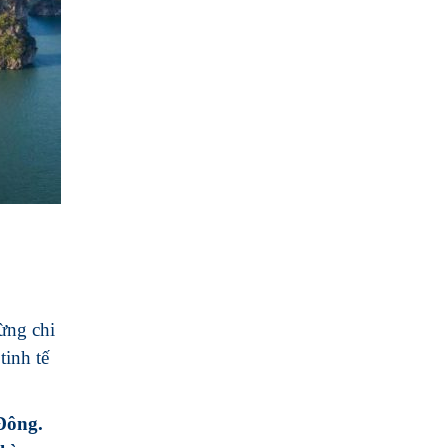
ừng chi
tinh tế
Đông.