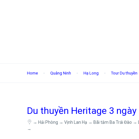
Home
Quảng Ninh
Hạ Long
Tour Du thuyền
Du thuyền Heritage 3 ngày
→ Hải Phòng → Vịnh Lan Hạ → Bãi tắm Ba Trái Đào → 
→