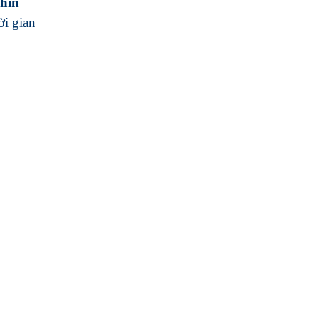
hìn
i gian