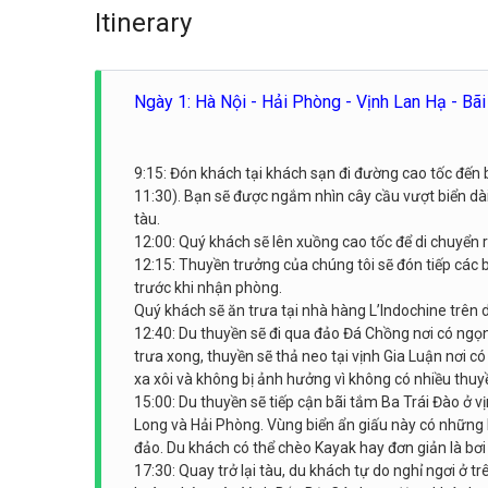
Itinerary
Ngày 1: Hà Nội - Hải Phòng - Vịnh Lan Hạ - Bãi
9:15: Đón khách tại khách sạn đi đường cao tốc đến b
11:30). Bạn sẽ được ngắm nhìn cây cầu vượt biển dà
tàu.
12:00: Quý khách sẽ lên xuồng cao tốc để di chuyển
12:15: Thuyền trưởng của chúng tôi sẽ đón tiếp các
trước khi nhận phòng.
Quý khách sẽ ăn trưa tại nhà hàng L’Indochine trên 
12:40: Du thuyền sẽ đi qua đảo Đá Chồng nơi có ngọ
trưa xong, thuyền sẽ thả neo tại vịnh Gia Luận nơi 
xa xôi và không bị ảnh hưởng vì không có nhiều thuyề
15:00: Du thuyền sẽ tiếp cận bãi tắm Ba Trái Đào ở v
Long và Hải Phòng. Vùng biển ẩn giấu này có những 
đảo. Du khách có thể chèo Kayak hay đơn giản là bơi
17:30: Quay trở lại tàu, du khách tự do nghỉ ngơi ở 