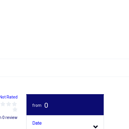
Not Rated
0
from
m 0 review
Date