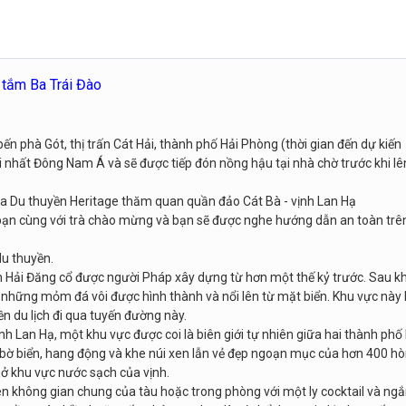
 tắm Ba Trái Đào
ến phà Gót, thị trấn Cát Hải, thành phố Hải Phòng (thời gian đến dự kiến
i nhất Đông Nam Á và sẽ được tiếp đón nồng hậu tại nhà chờ trước khi lê
 ra Du thuyền Heritage thăm quan quần đảo Cát Bà - vịnh Lan Hạ
 bạn cùng với trà chào mừng và bạn sẽ được nghe hướng dẫn an toàn trê
du thuyền.
n Hải Đăng cổ được người Pháp xây dựng từ hơn một thế kỷ trước. Sau kh
có những mỏm đá vôi được hình thành và nổi lên từ mặt biển. Khu vực này
n du lịch đi qua tuyến đường này.
ịnh Lan Hạ, một khu vực được coi là biên giới tự nhiên giữa hai thành phố
bờ biển, hang động và khe núi xen lẫn vẻ đẹp ngoạn mục của hơn 400 h
 ở khu vực nước sạch của vịnh.
trên không gian chung của tàu hoặc trong phòng với một ly cocktail và ng