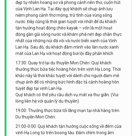
đẹp tự nhiên hoang sơ và phong cảnh nên thơ, cuốn hút
của Vịnh Lan Hạ. Tại đây quý khách sẽ chụp ảnh lưu
niệm phong cảnh thơ mộng, trữ tình của vùng sông
nước. Đây cũng là thời gian tuyệt vời nhất để du khách
tận hưởng hoạt động chèo kayak – vốn là một hoạt
động gần gũi sông nước và khám phá nét đẹp chân thực
nhất của những núi đá vôi và nước biển xanh của Vịnh
Lan Hạ. Sau đó, du khách đắm mình vào làn nước xanh
mát của Lan Hạ với hoạt động bơi lội đầy phấn khích
17:30: Quay trở lại du thuyền Mon Chéri. Quý khách
thưởng thức bữa tiệc hoàng hôn trên vịnh Hạ Long. Thời
khắc này là thời khắc tuyệt vời dành cho người đam mê
chụp ảnh để có những bức hình đặc tả cảnh hoàng hôn
tuyệt đẹp tại vịnh Lan Hạ.
Quý khách có thể yêu cầu dịch vụ mát xa thư giãn. (Vui
lòng liên hệ với quản lý du thuyền)
19:00: Thưởng thức bữa tối lãng mạn tại nhà hàng trên
Du thuyền Mon Chéri.
21:00-0:00: Quý khách tận hưởng cuộc sống về đêm của
vịnh Hạ Long từ trên boong tàu. Đắm chìm trong âm