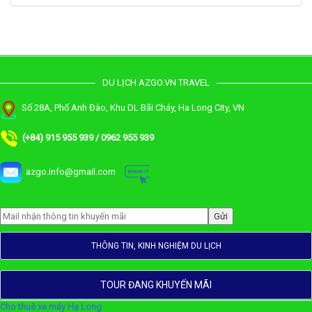
DU LỊCH AZGO.VN TRAVEL
Số 28A, Phố Anh Đào, Khu DL Bãi Cháy, Ha Long City, VN
(+84) 915 955 939 / 0962 955 939
azgo.info@gmail.com
THÔNG TIN, KINH NGHIỆM DU LỊCH
TOUR ĐANG KHUYẾN MÃI
Cho thuê xe máy Hạ Long