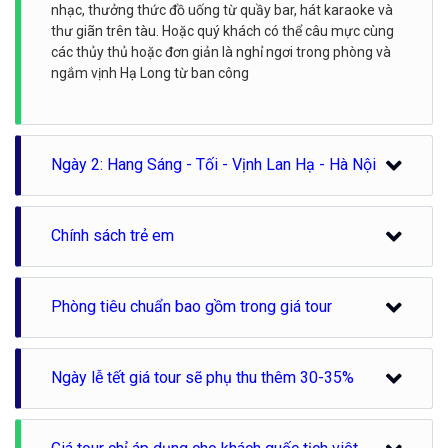
nhạc, thưởng thức đồ uống từ quầy bar, hát karaoke và
thư giãn trên tàu. Hoặc quý khách có thể câu mực cùng
các thủy thủ hoặc đơn giản là nghỉ ngơi trong phòng và
ngắm vịnh Hạ Long từ ban công
Ngày 2: Hang Sáng - Tối - Vịnh Lan Hạ - Hà Nội
6h30-7h30: Bữa sáng được phục vụ tại nhà hàng Du
Chính sách trẻ em
thuyền MonCheri.
7h30: Tàu ghé thăm khu vực hang Sáng Tối, khu vực
Vui lòng liên hệ để được giải đáp
đẹp nổi tiếng thuộc vịnh Lan Hạ với phong cảnh thiên
Phòng tiêu chuẩn bao gồm trong giá tour
nhiên hoang sơ, hữu tình, biển xanh. Quý khách sẽ
thưởng ngoạn cảnh đẹp nơi đây trên thuyền nan (người
bản địa chèo thuyền) để hòa mình với thiên nhiên, tránh
xa những ồn ào nơi cuộc sống đô thị để tâm hồn được
Ngày lễ tết giá tour sẽ phụ thu thêm 30-35%
thư thái, thoải mái nhất.
9:30: Quý khách quay trở về thuyền và check out trả
Quý vị lưu ý: Giá tour ngày lễ tết sẽ phụ thu 30-35% so với
phòng. Sau đó lên ăn trưa trong nhà hàng, thanh toán