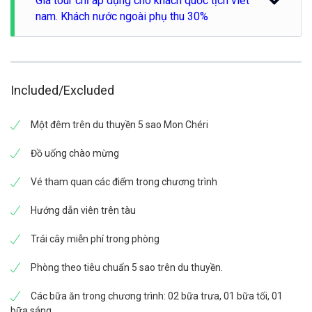
Giá tour chỉ áp dụng cho khách quốc tịch viêt
giá tour quý vị đặt trên booking. Trân trọng
các chi phí phát sinh tại quầy lễ tân (nếu có) trong lúc du
nam. Khách nước ngoài phụ thu 30%
thuyển di chuyển về cảng.
12:00: Qúy khách rời du thuyền quay về cảng
Phòng hướng biển có ban công
Included/Excluded
Phòng giường đôi/2 giường đơn
Diện tich 35 m²
Một đêm trên du thuyền 5 sao Mon Chéri
Tầng 1
**Tiện nghi tại chỗ
Đồ uống chào mừng
Truy Cập Internet, Phòng Không Hút Thuốc, Điều Hòa
Điện Thoại, Tủ Lạnh, Nước đóng Chai, Khu Vực Chỗ Ngồi,
Vé tham quan các điểm trong chương trình
Truyền Hình Cáp/Vệ Tinh, Két Sắt Trong Phòng, Đồ Dùng
Phòng Tắm, Máy Sấy Tóc, Vòi Hoa Se,n Áo Choàng Tắm
Hướng dẫn viên trên tàu
Trái cây miễn phí trong phòng
Phòng theo tiêu chuẩn 5 sao trên du thuyền.
Các bữa ăn trong chương trình: 02 bữa trưa, 01 bữa tối, 01
bữa sáng