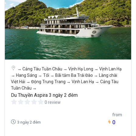
→ Cảng Tàu Tuần Châu → Vịnh Hạ Long → Vịnh Lan Hạ
→ Hang Sáng → Tối → Bãi tắm Ba Trái Đào → Làng chài
Việt Hải → Động Trung Trang → Vịnh Lan Hạ → Cảng Tàu
Tuần Châu →
Du Thuyền Aspira 3 ngày 2 đêm
0 review
from
0
3 ngày 2 đêm