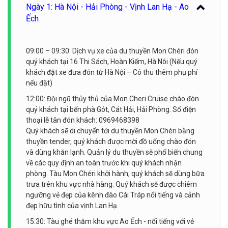
Ngày 1: Hà Nội - Hải Phòng - Vịnh Lan Hạ - Ao
Ếch
09:00 – 09:30: Dịch vụ xe của du thuyền Mon Chéri đón
quý khách tại 16 Thi Sách, Hoàn Kiếm, Hà Nôi (Nếu quý
khách đặt xe đưa đón từ Hà Nội – Có thu thêm phụ phí
nếu đặt)
12:00: Đội ngũ thủy thủ của Mon Cheri Cruise chào đón
quý khách tại bến phà Gót, Cát Hải, Hải Phòng. Số điện
thoại lễ tân đón khách: 0969468398
Quý khách sẽ di chuyển tới du thuyền Mon Chéri bằng
thuyền tender, quý khách được mời đồ uống chào đón
và dùng khăn lạnh. Quản lý du thuyền sẽ phổ biến chung
về các quy định an toàn trước khi quý khách nhận
phòng. Tàu Mon Chéri khởi hành, quý khách sẽ dùng bữa
trưa trên khu vực nhà hàng. Quý khách sẽ được chiêm
ngưỡng vẻ đẹp của kênh đào Cái Tráp nổi tiếng và cảnh
đẹp hữu tình của vịnh Lan Hạ.
15:30: Tàu ghé thăm khu vực Ao Ếch - nổi tiếng với vẻ