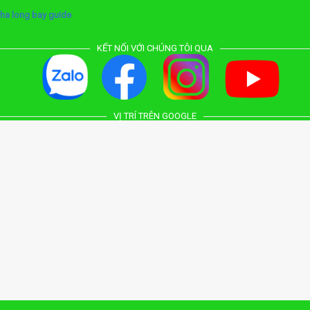
ha long bay guide
KẾT NỐI VỚI CHÚNG TÔI QUA
VỊ TRÍ TRÊN GOOGLE