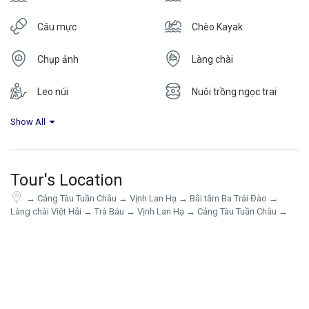
Câu mực
Chèo Kayak
Chụp ảnh
Làng chài
Leo núi
Nuôi trồng ngọc trai
Show All
Tour's Location
→ Cảng Tàu Tuần Châu → Vịnh Lan Hạ → Bãi tắm Ba Trái Đào →
Làng chài Việt Hải → Trà Báu → Vịnh Lan Hạ → Cảng Tàu Tuần Châu →