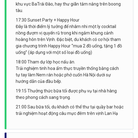
khu vực BaTrái Đào, hay thư giãn tắm nắng trên boong
tàu.
17:30 Sunset Party + Happy Hour
Đây là thời điểm lý tưởng để nhâm nhi một ly cocktail
nồng đượm vị quyến rũ trong khi ngắm khung cảnh
hoàng hôn trên Vịnh. Đặc biệt, du khách có cơ hội tham
gia chương trình Happy Hour “mua 2 đồ uống, tặng 1 đồ
uống” (áp dụng với một số loại đồ uống)
18:00 Tham dự lớp học nấu ăn.
Trải nghiệm tinh hoa ẩm thực truyền thống bằng cách
tự tay làm Nem rán hoặc phở cuốn Hà Nội dưới sự
hướng dẫn của đầu bếp.
19:15 Thưởng thức bữa tối được phụ vụ tại nhà hàng
theo phong cách sang trọng.
21:00 Sau bữa tối, du khách có thể thư tại quầy bar hoặc
trải nghiệm hoạt động câu mực đêm trên vịnh Lan Hạ