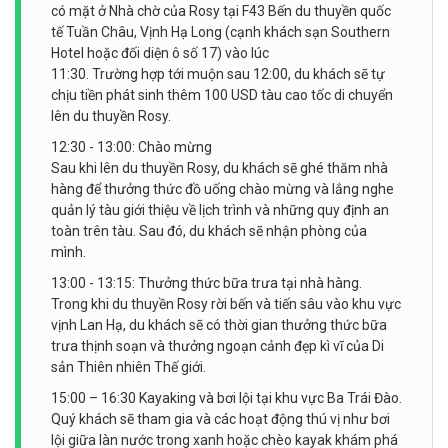
có mặt ở Nhà chờ của Rosy tại F43 Bến du thuyền quốc
tế Tuần Châu, Vịnh Hạ Long (cạnh khách sạn Southern
Hotel hoặc đối diện ô số 17) vào lúc
11:30. Trường hợp tới muộn sau 12:00, du khách sẽ tự
chịu tiền phát sinh thêm 100 USD tàu cao tốc di chuyển
lên du thuyền Rosy.
12:30 - 13:00: Chào mừng
Sau khi lên du thuyền Rosy, du khách sẽ ghé thăm nhà
hàng để thưởng thức đồ uống chào mừng và lắng nghe
quản lý tàu giới thiệu về lịch trình và những quy định an
toàn trên tàu. Sau đó, du khách sẽ nhận phòng của
mình.
13:00 - 13:15: Thưởng thức bữa trưa tại nhà hàng.
Trong khi du thuyền Rosy rời bến và tiến sâu vào khu vực
vịnh Lan Hạ, du khách sẽ có thời gian thưởng thức bữa
trưa thịnh soạn và thưởng ngoạn cảnh đẹp kì vĩ của Di
sản Thiên nhiên Thế giới.
15:00 – 16:30 Kayaking và bơi lội tại khu vực Ba Trái Đào.
Quý khách sẽ tham gia và các hoạt động thú vị như bơi
lội giữa làn nước trong xanh hoặc chèo kayak khám phá