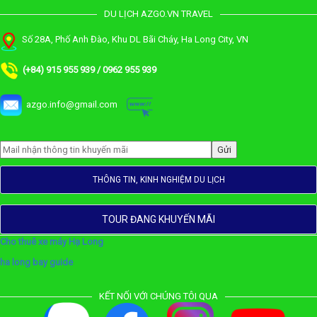
DU LỊCH AZGO.VN TRAVEL
Số 28A, Phố Anh Đào, Khu DL Bãi Cháy, Ha Long City, VN
(+84) 915 955 939 / 0962 955 939
azgo.info@gmail.com
THÔNG TIN, KINH NGHIỆM DU LỊCH
TOUR ĐANG KHUYẾN MÃI
Cho thuê xe máy Hạ Long
ha long bay guide
KẾT NỐI VỚI CHÚNG TÔI QUA