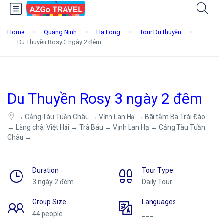
Home
Quảng Ninh
Hạ Long
Tour Du thuyền
Du Thuyền Rosy 3 ngày 2 đêm
Du Thuyền Rosy 3 ngày 2 đêm
→ Cảng Tàu Tuần Châu → Vịnh Lan Hạ → Bãi tắm Ba Trái Đào
→ Làng chài Việt Hải → Trà Báu → Vịnh Lan Hạ → Cảng Tàu Tuần
Châu →
Duration
Tour Type
3 ngày 2 đêm
Daily Tour
Group Size
Languages
44 people
___