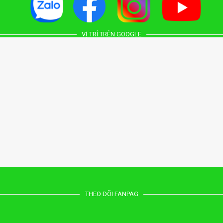
VỊ TRÍ TRÊN GOOGLE
THEO DÕI FANPAG