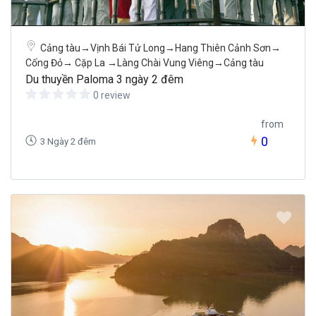
Cảng tàu→Vịnh Bái Tử Long→Hang Thiên Cảnh Sơn→
Cống Đỏ→ Cặp La →Làng Chài Vung Viêng→Cảng tàu
Du thuyền Paloma 3 ngày 2 đêm
0 review
from
0
3 Ngày 2 đêm