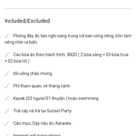
Sau bữa tối tự do nghỉ ngơi thư giãn, chơi 1 số trò chơi
game hoặc câu mực, xem phim trên nhà hàng
Included/Excluded
Phòng hướng biển có ban công
Phòng giường đôi/ 2 giường đơn
Phòng đầy đủ tiện nghi sang trọng với ban công riêng, bồn tắm
Diện tích: 28 m²
riêng nhìn ra biển.
Tầng 1
*** Tiện nghi tại chỗ
Các bữa ăn theo hành trình: 3N2D ( 2 bữa sáng + 03 bữa trưa
Truy cập Internet. Phòng không hút thuốc. Điều hòa.
+ 02 bữa tối )
Bàn. Tủ lạnh Mini. Điện thoại. Tủ lạnh. Nước đóng Chai.
Khu vực chỗ ngồi. Truyền Hình Cáp/ Vệ Tinh. Két sắt
Đồ uống chào mừng.
trong phòng. Đồ dùng phòng tắm. Máy sấy tóc. Vòi hoa
sen. Bồn tắm. Áo choàng tắm
Phí tham quan, vé thắng cảnh.
Kayak (02 người/01 thuyền ) hoặc swimming.
Trái cây và trà tại Sunset Party.
Câu mực, Dậy nấu ăn, Karaoke.
Internet wifi trong phòng.