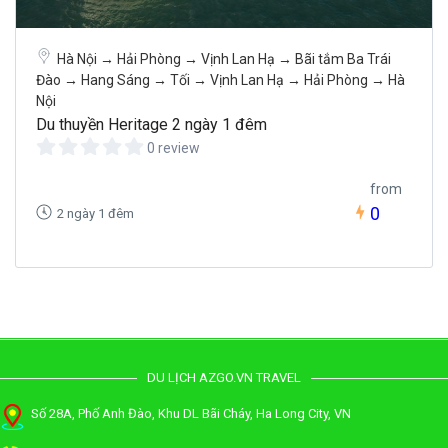
Hà Nội → Hải Phòng → Vịnh Lan Hạ → Bãi tắm Ba Trái
Đào → Hang Sáng → Tối → Vịnh Lan Hạ → Hải Phòng → Hà
Nội
Du thuyền Heritage 2 ngày 1 đêm
0 review
from
0
2 ngày 1 đêm
DU LỊCH AZGO.VN TRAVEL
Số 28A, Phố Anh Đào, Khu DL Bãi Cháy, Ha Long City, VN