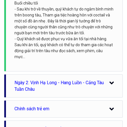
Buổi chiều tối
- Sau khi trở về thuyền, quý khách tự do ngắm bình minh
trên boong tàu, Tham gia tiệc hoàng hôn với coctail và
một số đồ ăn nhẹ . Đây là thời gian lý tưởng để trò
chuyện cùng người thân cũng như trò chuyện với những
nguời bạn mới trên tàu trước bữa ăn tối.
- Quý khách sẽ được phục vụ vữa ăn tối tại nhà hàng.
Sau khi ăn tối, quý khách có thể tự do tham gia các hoạt
động giải trí trên tàu như đọc sách, xem phim, câu
mực…
Ngày 2: Vịnh Hạ Long - Hang Luồn - Cảng Tàu
Tuần Châu
6:30 Sáng: Du khách dậy sớm tham gia lớp Thái Cực
Chính sách trẻ em
Quyền trên tàu. Thái Cực quyền giúp quý khách tập
trung và nạp đầy năng lượng cho một ngày mới.
Tối đa 2 trẻ em dưới 10 tuổi mỗi phòng
7:00 - 08:00: Bữa sáng được phục vụ trên tàu.