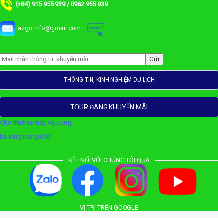
(+84) 915 955 939 / 0962 955 939
azgo.info@gmail.com
THÔNG TIN, KINH NGHIỆM DU LỊCH
TOUR ĐANG KHUYẾN MÃI
Cho thuê xe máy Hạ Long
ha long bay guide
KẾT NỐI VỚI CHÚNG TÔI QUA
VỊ TRÍ TRÊN GOOGLE