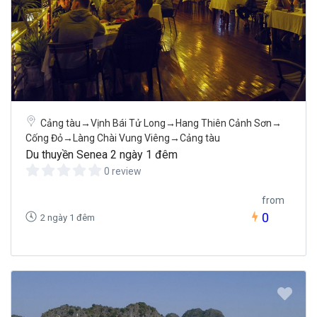
Cảng tàu→Vịnh Bái Tử Long→Hang Thiên Cảnh Sơn→
Cống Đỏ→Làng Chài Vung Viêng→Cảng tàu
Du thuyền Senea 2 ngày 1 đêm
0 review
from
0
2 ngày 1 đêm