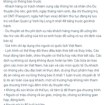
không có thông báo trước.
- Khách hàng có trách nhiệm cung cấp thông tin cá nhân cho Du
thuyền (Họ tên, giới tính, ngày tháng năm sinh, địa chỉ thường trú,
số CMT/Passport, ngày hết hạn visa) để làm thủ tục đăng ký lưu
trú với Ban Quản Lý Vịnh Hạ Long ít nhất 48 tiếng trước giờ khởi
hành.
- Du thuyền sẽ thu phí dịch vụ nếu khách hàng mang đồ uống lên
tàu trừ các đồ uống của trẻ sơ sinh hoặc đồ uống có sự chỉ định của
bác sỹ.
- Giá trên chỉ áp dụng cho người có quốc tịch Việt Nam.
- Lịch trình có thể thay đổi theo điều kiện thời tiết và thủy triều. Các
hoạt động tắm biển, chèo thuyền có thể bị hủy nếu thời tiết xấu. Các
dịch vụ không sử dụng không được hoàn lại tiền. Các bữa ăn bao
gồm các món ăn Việt Nam, hải sản và các món quốc tế. Du khách
có những yêu cầu đặc biệt về thực đơn, dị ứng thực phẩm hay chế
độ ăn riêng xin vui lòng thông báo ít nhất 1 tuần trước chuyến đi. Vì
lý do an toàn của quý khách, một số trường hợp không nên tham
gia chương trình ngủ đêm trên du thuyền như:
+ Không đủ sức khỏe về thể lực, về tâm lý để tham gia chương trình.
+ Người có triệu chứng về ảo giác, mộng du, chứng sợ không gian
hẹp, động kinh.
+ Người già từ 80 tuổi trở lên.