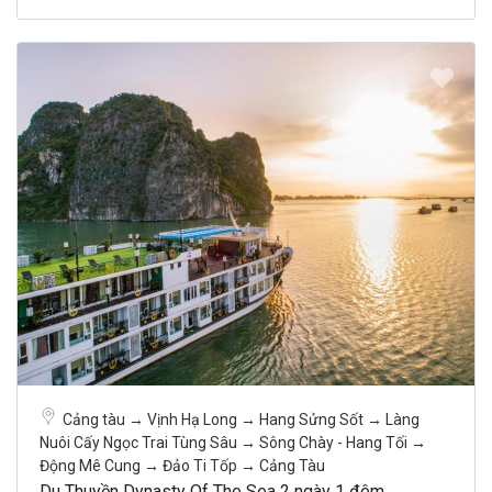
Cảng tàu → Vịnh Hạ Long → Hang Sửng Sốt → Làng
Nuôi Cấy Ngọc Trai Tùng Sâu → Sông Chày - Hang Tối →
Động Mê Cung → Đảo Ti Tốp → Cảng Tàu
Du Thuyền Dynasty Of The Sea 2 ngày 1 đêm