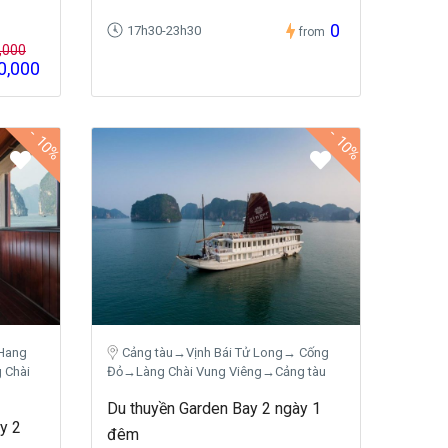
0
17h30-23h30
from
,000
0,000
-
-
10%
10%
Hang
Cảng tàu→Vịnh Bái Tử Long→ Cống
 Chài
Đỏ→Làng Chài Vung Viêng→Cảng tàu
Du thuyền Garden Bay 2 ngày 1
y 2
đêm