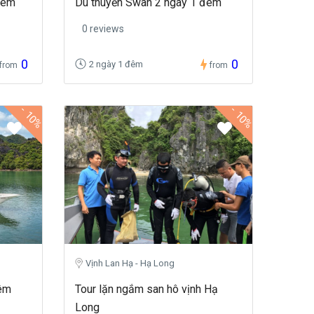
đêm
Du thuyền Swan 2 ngày 1 đêm
0 reviews
0
0
2 ngày 1 đêm
from
from
-
-
10%
10%
Vịnh Lan Hạ - Hạ Long
đêm
Tour lặn ngắm san hô vịnh Hạ
Long