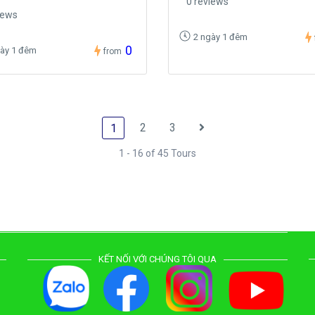
0 reviews
iews
2 ngày 1 đêm
0
gày 1 đêm
from
2
3
1
1 - 16 of 45 Tours
KẾT NỐI VỚI CHÚNG TÔI QUA