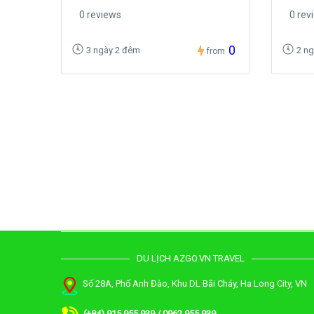
0 reviews
0 rev
0
3 ngày 2 đêm
2 n
from
DU LỊCH AZGO.VN TRAVEL
Số 28A, Phố Anh Đào, Khu DL Bãi Cháy, Ha Long City, VN