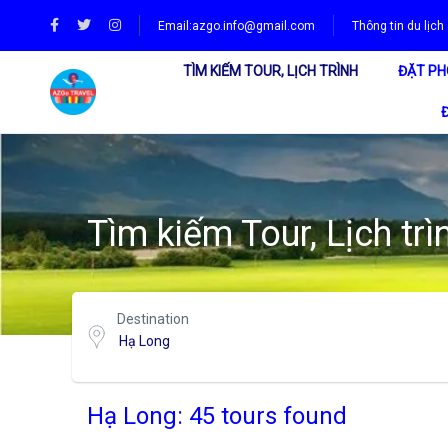
Email:
azgo.info@gmail.com
Thông tin du lịch
TÌM KIẾM TOUR, LỊCH TRÌNH
ĐẶT PH
Tìm kiếm Tour, Lịch trì
Destination
Hạ Long: 45 tours found