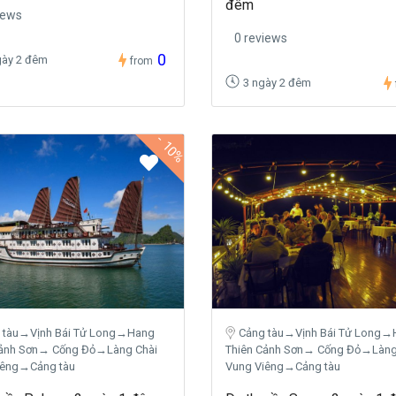
đêm
iews
0 reviews
0
gày 2 đêm
from
3 ngày 2 đêm
-
10%
 tàu→Vịnh Bái Tử Long→Hang
Cảng tàu→Vịnh Bái Tử Long→
Cảnh Sơn→ Cống Đỏ→Làng Chài
Thiên Cảnh Sơn→ Cống Đỏ→Làng
iêng→Cảng tàu
Vung Viêng→Cảng tàu