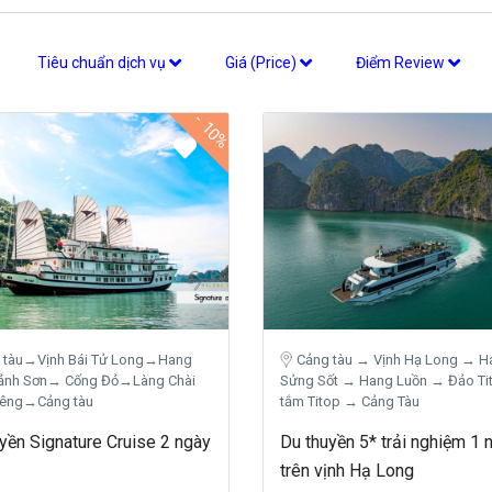
Tiêu chuẩn dịch vụ
Giá (Price)
Điểm Review
-
10%
 tàu→Vịnh Bái Tử Long→Hang
Cảng tàu → Vịnh Hạ Long → H
Cảnh Sơn→ Cống Đỏ→Làng Chài
Sửng Sốt → Hang Luồn → Đảo Tit
iêng→Cảng tàu
tắm Titop → Cảng Tàu
yền Signature Cruise 2 ngày
Du thuyền 5* trải nghiệm 1 
trên vịnh Hạ Long