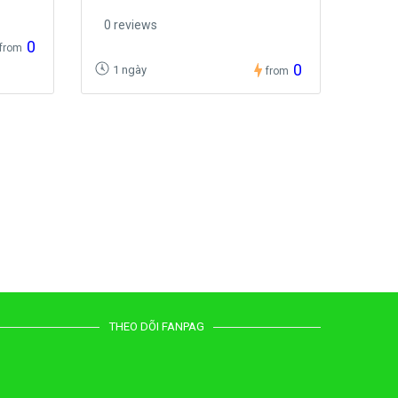
0 reviews
0
from
0
1 ngày
from
THEO DÕI FANPAG