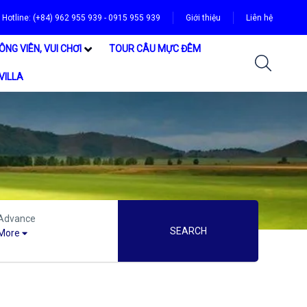
Hotline: (+84) 962 955 939 - 0915 955 939
Giới thiệu
Liên hệ
ÔNG VIÊN, VUI CHƠI
TOUR CÂU MỰC ĐÊM
VILLA
Advance
SEARCH
More