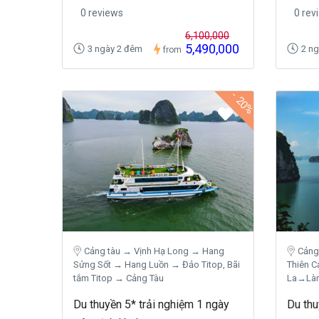
0 reviews
0 rev
6,100,000
5,490,000
3 ngày 2 đêm
2 n
from
-
20%
Cảng tàu → Vịnh Hạ Long → Hang
Cảng
Sửng Sốt → Hang Luồn → Đảo Titop, Bãi
Thiên 
tắm Titop → Cảng Tàu
La→Làn
Du thuyền 5* trải nghiệm 1 ngày
Du th