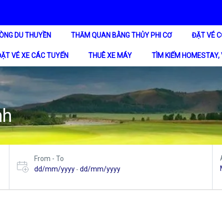
ÒNG DU THUYỀN
THĂM QUAN BẰNG THỦY PHI CƠ
ĐẶT VÉ C
ĐẶT VÉ XE CÁC TUYẾN
THUÊ XE MÁY
TÌM KIẾM HOMESTAY, 
nh
From - To
dd/mm/yyyy
dd/mm/yyyy
-