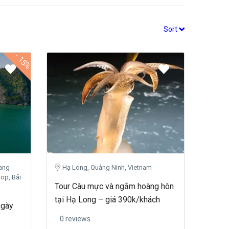
Sort
-
15%
ang
Hạ Long, Quảng Ninh, Vietnam
op, Bãi
Tour Câu mực và ngắm hoàng hôn
tại Hạ Long – giá 390k/khách
ngày
0 reviews