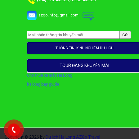
(+84) 915 955 939 / 0962 955 939
azgo.info@gmail.com
THÔNG TIN, KINH NGHIỆM DU LỊCH
TOUR ĐANG KHUYẾN MÃI
Cho thuê xe máy Hạ Long
ha long bay guide
Copyright © 2026 by
Du lịch Hạ Long AZGo Travel