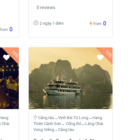
0 reviews
0
2 ngày 1 đêm
from
0
from
-
-
10%
10%
Hang
Cảng tàu→Vịnh Bái Tử Long→Hang
 Chài
Thiên Cảnh Sơn→ Cống Đỏ→Làng Chài
Vung Viêng→Cảng tàu