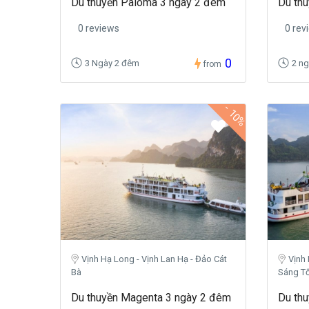
Du thuyền Paloma 3 ngày 2 đêm
Du th
0 reviews
0 rev
0
3 Ngày 2 đêm
2 n
from
-
10%
Vịnh Hạ Long - Vịnh Lan Hạ - Đảo Cát
Vịnh
Bà
Sáng Tố
Du thuyền Magenta 3 ngày 2 đêm
Du th