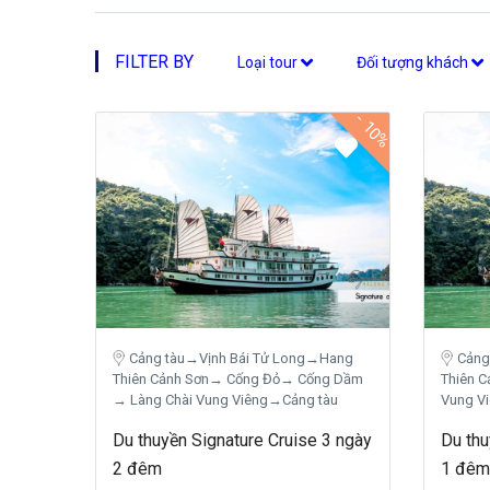
FILTER BY
Loại tour
Đối tượng khách
-
10%
Cảng tàu→Vịnh Bái Tử Long→Hang
Cảng
Thiên Cảnh Sơn→ Cống Đỏ→ Cống Dầm
Thiên 
→ Làng Chài Vung Viêng→Cảng tàu
Vung V
Du thuyền Signature Cruise 3 ngày
Du thu
2 đêm
1 đêm