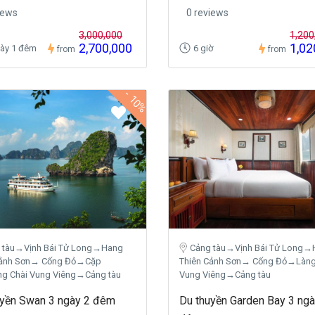
iews
0 reviews
3,000,000
1,200
2,700,000
1,02
gày 1 đêm
6 giờ
from
from
-
10%
 tàu→Vịnh Bái Tử Long→Hang
Cảng tàu→Vịnh Bái Tử Long→
Cảnh Sơn→ Cống Đỏ→Cặp
Thiên Cảnh Sơn→ Cống Đỏ→Làng
g Chài Vung Viêng→Cảng tàu
Vung Viêng→Cảng tàu
uyền Swan 3 ngày 2 đêm
Du thuyền Garden Bay 3 ngà