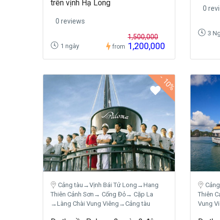
trên vịnh Hạ Long
0 rev
0 reviews
3 N
1,500,000
1,200,000
1 ngày
from
-
10%
Cảng tàu→Vịnh Bái Tử Long→Hang
Cảng
Thiên Cảnh Sơn→ Cống Đỏ→ Cặp La
Thiên 
→Làng Chài Vung Viêng→Cảng tàu
Vung V