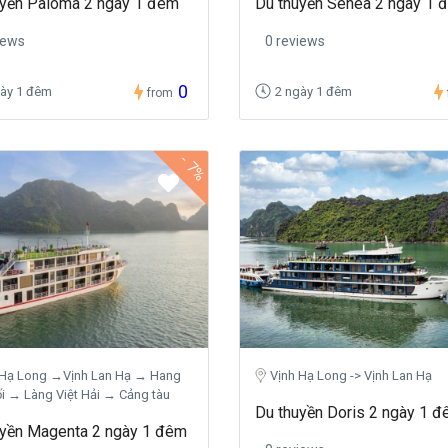
uyền Paloma 2 ngày 1 đêm
Du thuyền Senea 2 ngày 1 
iews
0 reviews
0
gày 1 đêm
2 ngày 1 đêm
from
-
7%
 Hạ Long →Vịnh Lan Hạ → Hang
Vịnh Hạ Long -> Vịnh Lan Hạ
i → Làng Việt Hải → Cảng tàu
Du thuyền Doris 2 ngày 1 
uyền Magenta 2 ngày 1 đêm