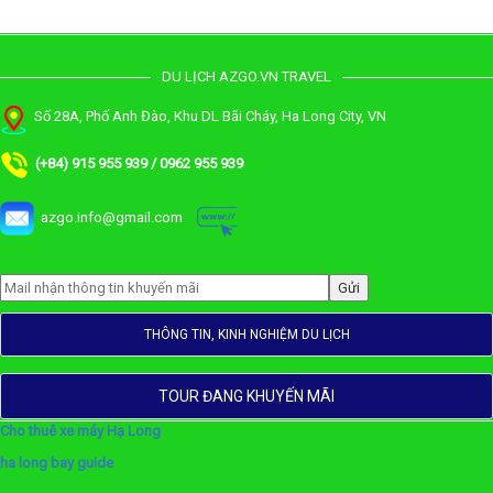
DU LỊCH AZGO.VN TRAVEL
Số 28A, Phố Anh Đào, Khu DL Bãi Cháy, Ha Long City, VN
(+84) 915 955 939 / 0962 955 939
azgo.info@gmail.com
THÔNG TIN, KINH NGHIỆM DU LỊCH
TOUR ĐANG KHUYẾN MÃI
Cho thuê xe máy Hạ Long
ha long bay guide