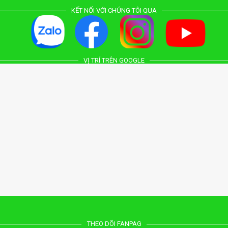
KẾT NỐI VỚI CHÚNG TÔI QUA
VỊ TRÍ TRÊN GOOGLE
THEO DÕI FANPAG