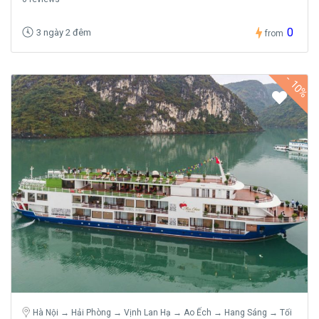
0
3 ngày 2 đêm
from
-
10%
Hà Nội → Hải Phòng → Vịnh Lan Hạ → Ao Ếch → Hang Sáng → Tối