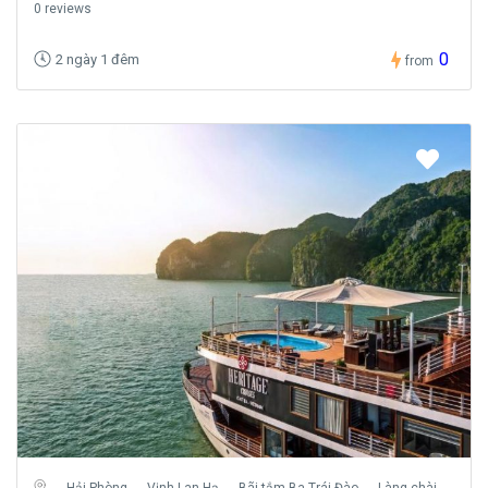
0 reviews
0
2 ngày 1 đêm
from
→ Hải Phòng → Vịnh Lan Hạ → Bãi tắm Ba Trái Đào → Làng chài