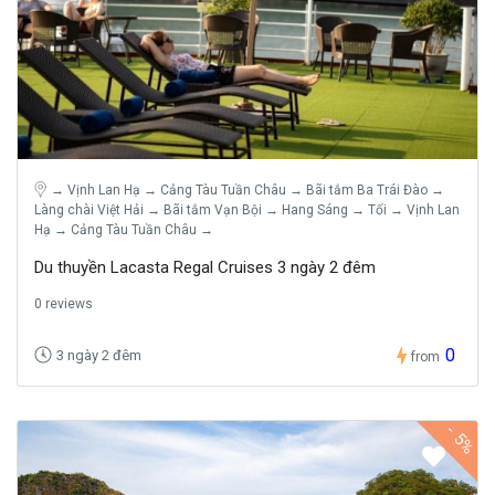
→ Vịnh Lan Hạ → Cảng Tàu Tuần Châu → Bãi tắm Ba Trái Đào →
Làng chài Việt Hải → Bãi tắm Vạn Bội → Hang Sáng → Tối → Vịnh Lan
Hạ → Cảng Tàu Tuần Châu →
Du thuyền Lacasta Regal Cruises 3 ngày 2 đêm
0 reviews
0
3 ngày 2 đêm
from
-
5%