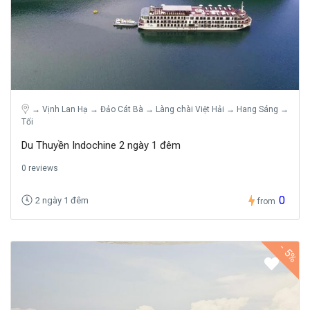
→ Vịnh Lan Hạ → Đảo Cát Bà → Làng chài Việt Hải → Hang Sáng →
Tối
Du Thuyền Indochine 2 ngày 1 đêm
0 reviews
0
2 ngày 1 đêm
from
-
5%