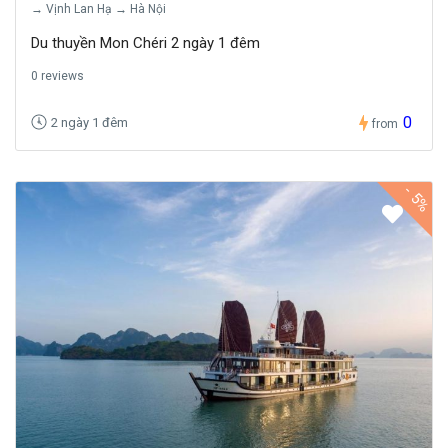
→ Vịnh Lan Hạ → Hà Nội
Du thuyền Mon Chéri 2 ngày 1 đêm
0 reviews
0
2 ngày 1 đêm
from
-
5%