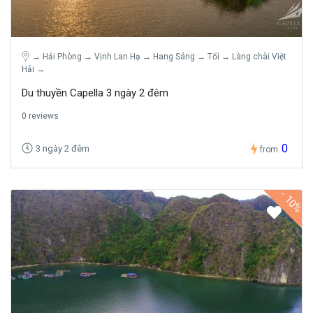
→ Hải Phòng → Vịnh Lan Hạ → Hang Sáng → Tối → Làng chài Việt
Hải →
Du thuyền Capella 3 ngày 2 đêm
0 reviews
0
3 ngày 2 đêm
from
-
10%