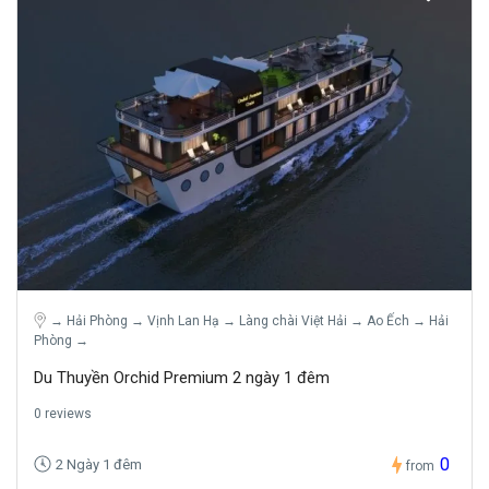
→ Hải Phòng → Vịnh Lan Hạ → Làng chài Việt Hải → Ao Ếch → Hải
Phòng →
Du Thuyền Orchid Premium 2 ngày 1 đêm
0 reviews
0
2 Ngày 1 đêm
from