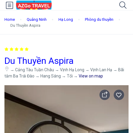
Home
Quảng Ninh
Hạ Long
Phòng du thuyền
Du Thuyền Aspira
Du Thuyền Aspira
→ Cảng Tàu Tuần Châu → Vịnh Hạ Long → Vịnh Lan Hạ → Bãi
tắm Ba Trái Đào → Hang Sáng → Tối →
View on map