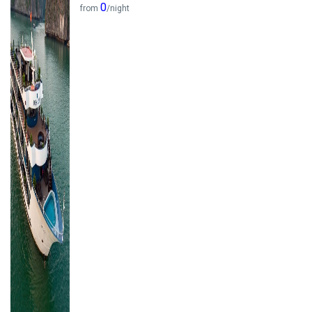
0
from
/night