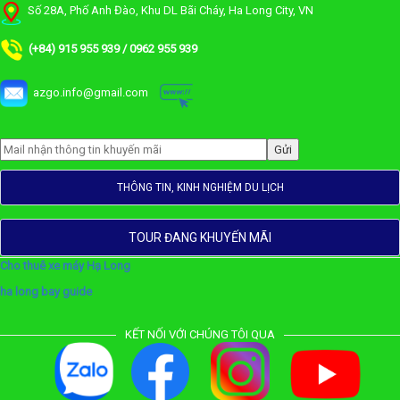
Số 28A, Phố Anh Đào, Khu DL Bãi Cháy, Ha Long City, VN
(+84) 915 955 939 / 0962 955 939
azgo.info@gmail.com
THÔNG TIN, KINH NGHIỆM DU LỊCH
TOUR ĐANG KHUYẾN MÃI
Cho thuê xe máy Hạ Long
ha long bay guide
KẾT NỐI VỚI CHÚNG TÔI QUA