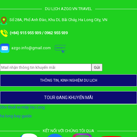
DU LỊCH AZGO.VN TRAVEL
Số 28A, Phố Anh Đào, Khu DL Bãi Cháy, Ha Long City, VN
(+84) 915 955 939 / 0962 955 939
azgo.info@gmail.com
THÔNG TIN, KINH NGHIỆM DU LỊCH
TOUR ĐANG KHUYẾN MÃI
Cho thuê xe máy Hạ Long
ha long bay guide
KẾT NỐI VỚI CHÚNG TÔI QUA