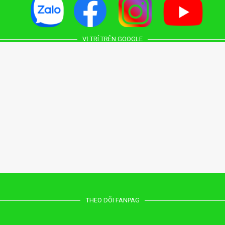
VỊ TRÍ TRÊN GOOGLE
THEO DÕI FANPAG