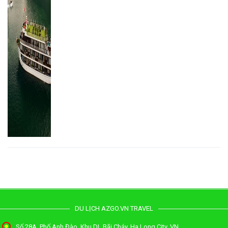
DU LỊCH AZGO.VN TRAVEL
Số 28A, Phố Anh Đào, Khu DL Bãi Cháy, Ha Long City, VN