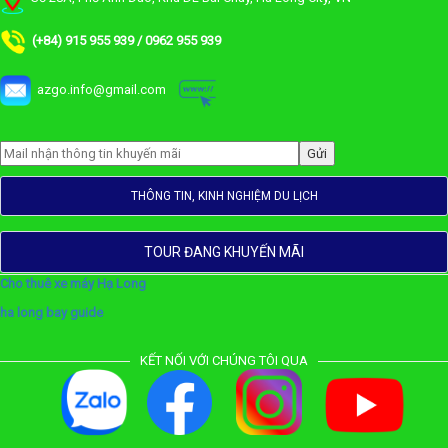
(+84) 915 955 939 / 0962 955 939
azgo.info@gmail.com
THÔNG TIN, KINH NGHIỆM DU LỊCH
TOUR ĐANG KHUYẾN MÃI
Cho thuê xe máy Hạ Long
ha long bay guide
KẾT NỐI VỚI CHÚNG TÔI QUA