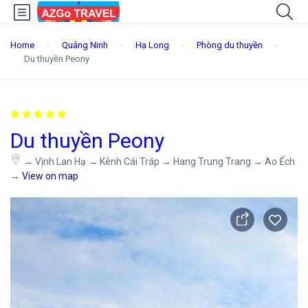
Home
Quảng Ninh
Hạ Long
Phòng du thuyền
Du thuyền Peony
Du thuyền Peony
→ Vịnh Lan Hạ → Kênh Cái Tráp → Hang Trung Trang → Ao Ếch
→
View on map