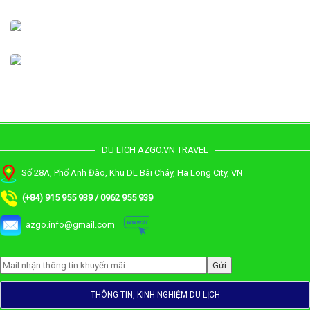
Phú Quốc
1 Tour
Huế
DU LỊCH AZGO.VN TRAVEL
Số 28A, Phố Anh Đào, Khu DL Bãi Cháy, Ha Long City, VN
(+84) 915 955 939 / 0962 955 939
azgo.info@gmail.com
THÔNG TIN, KINH NGHIỆM DU LỊCH