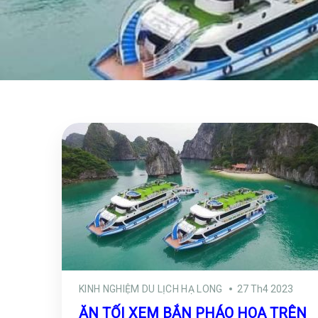
KINH NGHIỆM DU LỊCH HẠ LONG
27 Th4 2023
ĂN TỐI XEM BẮN PHÁO HOA TRÊN