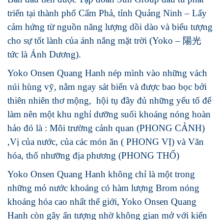
triển tại thành phố Cẩm Phả, tỉnh Quảng Ninh – Lấy
cảm hứng từ nguồn năng lượng dồi dào và biểu tượng
cho sự tốt lành của ánh nắng mặt trời (Yoko – 陽光
tức là Ánh Dương).
Yoko Onsen Quang Hanh nép mình vào những vách
núi hùng vỹ, nằm ngay sát biển và được bao bọc bởi
thiên nhiên thơ mộng, hội tụ đầy đủ những yếu tố để
làm nên một khu nghỉ dưỡng suối khoáng nóng hoàn
hảo đó là : Môi trường cảnh quan (PHONG CẢNH)
,Vị của nước, của các món ăn ( PHONG VỊ) và Văn
hóa, thổ nhưỡng địa phương (PHONG THỔ)
Yoko Onsen Quang Hanh không chỉ là một trong
những mỏ nước khoáng có hàm lượng Brom nóng
khoáng hóa cao nhất thế giới, Yoko Onsen Quang
Hanh còn gây ấn tượng nhờ không gian mở với kiến