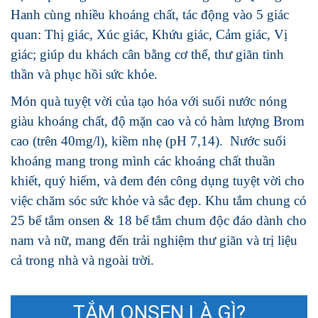
Hanh cùng nhiều khoáng chất, tác động vào 5 giác
quan: Thị giác, Xúc giác, Khứu giác, Cảm giác, Vị
giác; giúp du khách cân bằng cơ thể, thư giãn tinh
thần và phục hồi sức khỏe.
Món quà tuyệt vời của tạo hóa với suối nước nóng
giàu khoáng chất, độ mặn cao và có hàm lượng Brom
cao (trên 40mg/l), kiềm nhẹ (pH 7,14). Nước suối
khoáng mang trong mình các khoáng chất thuần
khiết, quý hiếm, và đem đén công dụng tuyệt vời cho
việc chăm sóc sức khỏe và sắc đẹp. Khu tắm chung có
25 bể tắm onsen & 18 bể tắm chum độc đáo dành cho
nam và nữ, mang đến trải nghiệm thư giãn và trị liệu
cả trong nhà và ngoài trời.
TẮM ONSEN LÀ GÌ?