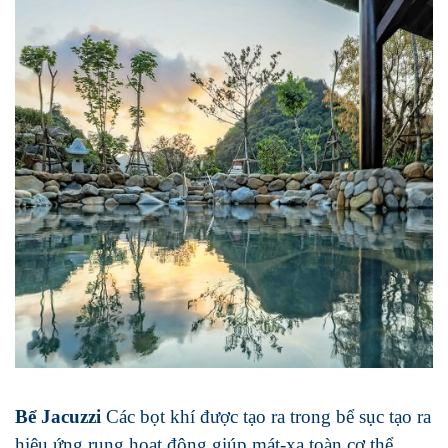
Bể Jacuzzi
Các bọt khí được tạo ra trong bể sục tạo ra
hiệu ứng rung hoạt động giúp mát-xa toàn cơ thể,