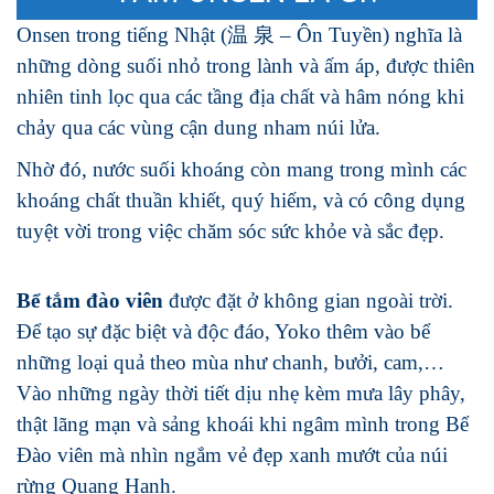
Onsen trong tiếng Nhật (温 泉 – Ôn Tuyền) nghĩa là
những dòng suối nhỏ trong lành và ấm áp, được thiên
nhiên tinh lọc qua các tầng địa chất và hâm nóng khi
chảy qua các vùng cận dung nham núi lửa.
Nhờ đó, nước suối khoáng còn mang trong mình các
khoáng chất thuần khiết, quý hiếm, và có công dụng
tuyệt vời trong việc chăm sóc sức khỏe và sắc đẹp.
Bể tắm đào viên
được đặt ở không gian ngoài trời.
Để tạo sự đặc biệt và độc đáo, Yoko thêm vào bể
những loại quả theo mùa như chanh, bưởi, cam,…
Vào những ngày thời tiết dịu nhẹ kèm mưa lây phây,
thật lãng mạn và sảng khoái khi ngâm mình trong Bể
Đào viên mà nhìn ngắm vẻ đẹp xanh mướt của núi
rừng Quang Hanh.