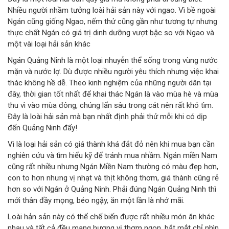
Nhiều người nhầm tưởng loài hải sản này với ngao. Vì bề ngoài
Ngán cũng giống Ngao, nếm thử cũng gần như tương tự nhưng
thực chất Ngán có giá trị dinh dưỡng vượt bậc so với Ngao và
một vài loại hải sản khác
Ngán Quảng Ninh là một loại nhuyễn thể sống trong vùng nước
mặn và nước lợ. Dù được nhiều người yêu thích nhưng việc khai
thác không hề dễ. Theo kinh nghiệm của những người dân tại
đây, thời gian tốt nhất để khai thác Ngán là vào mùa hè và mùa
thu vì vào mùa đông, chúng lẩn sâu trong cát nên rất khó tìm.
Đây là loài hải sản mà bạn nhất định phải thử mỗi khi có dịp
đến Quảng Ninh đấy!
Vì là loại hải sản có giá thành khá đắt đỏ nên khi mua bạn cần
nghiên cứu và tìm hiểu kỹ để tránh mua nhầm. Ngán miền Nam
cũng rất nhiều nhưng Ngán Miền Nam thường có màu đẹp hơn,
con to hơn nhưng vị nhạt và thịt không thơm, giá thành cũng rẻ
hơn so với Ngán ở Quảng Ninh. Phải đúng Ngán Quảng Ninh thì
mới thân đầy mọng, béo ngậy, ăn một lần là nhớ mãi.
Loài hản sản này có thể chế biến được rất nhiều món ăn khác
nhau và tất cả đều mang hương vị thơm ngon, bắt mắt chỉ nhìn