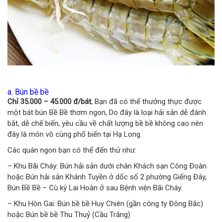
a. Bún bề bề
Chỉ 35.000 – 45.000 đ/bát
, Bạn đã có thể thưởng thực được
một bát bún Bề Bề thơm ngon, Do đây là loại hải sản dễ đánh
bắt, dễ chế biến, yêu cầu về chất lượng bề bề không cao nên
đây là món vô cùng phổ biến tại Hạ Long.
Các quán ngon bạn có thể đến thử như:
– Khu Bãi Cháy: Bún hải sản dưới chân Khách sạn Công Đoàn
hoặc Bún hải sản Khánh Tuyền ở dốc số 2 phường Giếng Đáy,
Bún Bề Bề – Cù kỳ Lai Hoàn ở sau Bệnh viện Bãi Cháy.
– Khu Hòn Gai: Bún bề bề Huy Chiên (gần công ty Đông Bắc)
hoặc Bún bề bề Thu Thuỷ (Cầu Trắng)