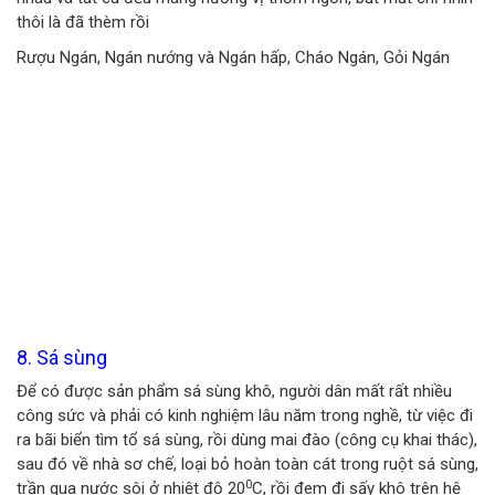
thôi là đã thèm rồi
Rượu Ngán, Ngán nướng và Ngán hấp, Cháo Ngán, Gỏi Ngán
8. Sá sùng
Để có được sản phẩm sá sùng khô, người dân mất rất nhiều
công sức và phải có kinh nghiệm lâu năm trong nghề, từ việc đi
ra bãi biển tìm tổ sá sùng, rồi dùng mai đào (công cụ khai thác),
sau đó về nhà sơ chế, loại bỏ hoàn toàn cát trong ruột sá sùng,
0
trần qua nước sôi ở nhiệt độ 20
C, rồi đem đi sấy khô trên hệ