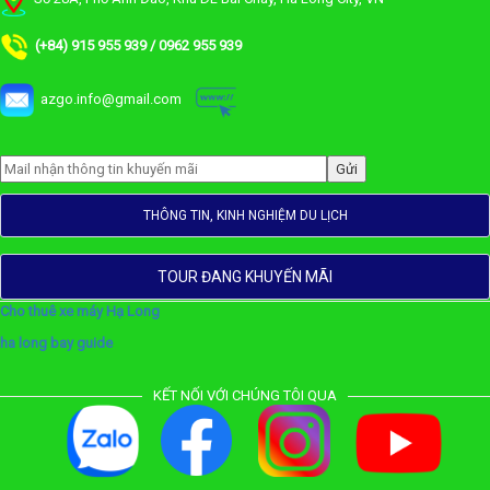
(+84) 915 955 939 / 0962 955 939
azgo.info@gmail.com
THÔNG TIN, KINH NGHIỆM DU LỊCH
TOUR ĐANG KHUYẾN MÃI
Cho thuê xe máy Hạ Long
ha long bay guide
KẾT NỐI VỚI CHÚNG TÔI QUA