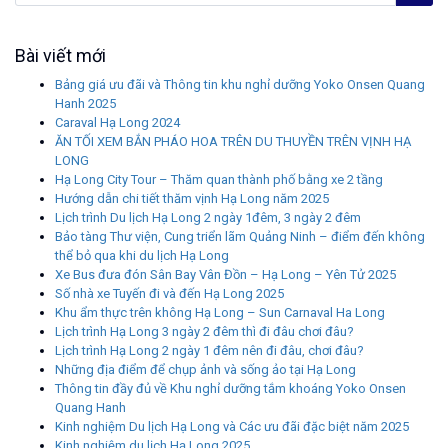
Bài viết mới
Bảng giá ưu đãi và Thông tin khu nghỉ dưỡng Yoko Onsen Quang
Hanh 2025
Caraval Hạ Long 2024
ĂN TỐI XEM BẮN PHÁO HOA TRÊN DU THUYỀN TRÊN VỊNH HẠ
LONG
Hạ Long City Tour – Thăm quan thành phố bằng xe 2 tầng
Hướng dẫn chi tiết thăm vịnh Hạ Long năm 2025
Lịch trình Du lịch Hạ Long 2 ngày 1đêm, 3 ngày 2 đêm
Bảo tàng Thư viện, Cung triển lãm Quảng Ninh – điểm đến không
thể bỏ qua khi du lịch Hạ Long
Xe Bus đưa đón Sân Bay Vân Đồn – Hạ Long – Yên Tử 2025
Số nhà xe Tuyến đi và đến Hạ Long 2025
Khu ẩm thực trên không Hạ Long – Sun Carnaval Ha Long
Lịch trình Hạ Long 3 ngày 2 đêm thì đi đâu chơi đâu?
Lịch trình Hạ Long 2 ngày 1 đêm nên đi đâu, chơi đâu?
Những địa điểm để chụp ảnh và sống ảo tại Hạ Long
Thông tin đầy đủ về Khu nghỉ dưỡng tắm khoáng Yoko Onsen
Quang Hanh
Kinh nghiệm Du lịch Hạ Long và Các ưu đãi đặc biệt năm 2025
Kinh nghiệm du lịch Hạ Long 2025