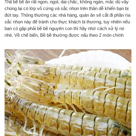
Thịt bề bề ăn rất ngon, ngọt, dai chắc, không ngán, mặc dù vậy
chúng lại có lớp vỏ cứng và sắc nhọn trên thân dễ khiến bạn bị
đứt tay. Thông thường các nhà hàng, quán ăn sẽ cắt đi phần rìa
sắc nhọn này để tránh cho thực khách bị thương, tuy nhiên nếu
bạn có gặp phải bề bề nguyên con thì hãy nhớ cách xử lý nó
nhé. Về chế biến, Bề bề thường được nấu theo 2 món chính