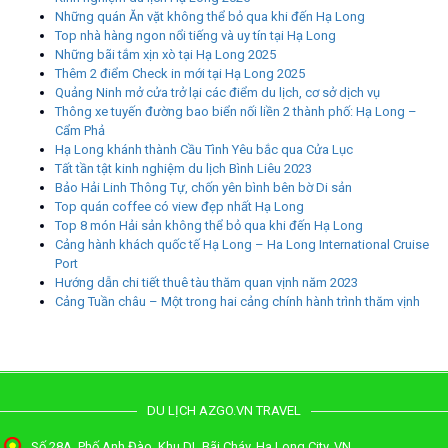
Những quán Ăn vặt không thể bỏ qua khi đến Hạ Long
Top nhà hàng ngon nổi tiếng và uy tín tại Hạ Long
Những bãi tắm xịn xò tại Hạ Long 2025
Thêm 2 điểm Check in mới tại Hạ Long 2025
Quảng Ninh mở cửa trở lại các điểm du lịch, cơ sở dịch vụ
Thông xe tuyến đường bao biển nối liền 2 thành phố: Hạ Long –
Cẩm Phả
Hạ Long khánh thành Cầu Tình Yêu bắc qua Cửa Lục
Tất tần tật kinh nghiệm du lịch Bình Liêu 2023
Bảo Hải Linh Thông Tự, chốn yên bình bên bờ Di sản
Top quán coffee có view đẹp nhất Hạ Long
Top 8 món Hải sản không thể bỏ qua khi đến Hạ Long
Cảng hành khách quốc tế Hạ Long – Ha Long International Cruise
Port
Hướng dẫn chi tiết thuê tàu thăm quan vịnh năm 2023
Cảng Tuần châu – Một trong hai cảng chính hành trình thăm vịnh
DU LỊCH AZGO.VN TRAVEL
Số 28A, Phố Anh Đào, Khu DL Bãi Cháy, Ha Long City, VN