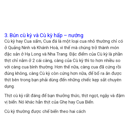
3. Bún cù kỳ và Cù kỳ hấp – nướng
Cù kỳ hay Cua sấm, Cua đá là một loại cua nhỏ thường chỉ có
ở Quảng Ninh và Khánh Hoà, vì thế mà chúng trở thành món
đặc sản ở Hạ Long và Nha Trang. Đặc điểm của Cù kỳ là phần
thịt chỉ nằm ở 2 cái càng, càng của Cù kỳ thì to hơn nhiều so
với càng cua bình thường. Hơn thế nữa, càng cua đã cứng rồi
đúng không, càng Cù kỳ còn cứng hơn nữa, để bổ ra ăn được
thịt bên trong bạn phải dùng đến những chiếc kẹp sắt chuyên
dụng.
Thịt cù kỳ rất đáng để bạn thưởng thức, thịt ngọt, ngậy và đậm
vị biển. Nó khác hẳn thịt của Ghẹ hay Cua Biển.
Cù kỳ thường được chế biến theo hai cách