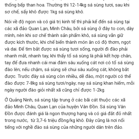
thống bếp than hoa. Thường thì 12-14kg sá sùng tươi, sau khi
sơ chế, sấy khô được 1kg sá sùng khô.
Nói về độ ngon và có giá trị kinh tế thì phải kể đến sá sùng tại
các xã đảo Quan Lạn, Minh Châu, bởi sá sùng ở đây to con, dày
mình, nên khi sơ chế thành sản phẩm khô, sá sùng vẫn giữ
được kích thước, khi chế biến thành món ăn có độ thơm, ngọt
và dai. Để tìm bắt được sá sùng tươi sống, người đi đào phải
nhanh mắt, nhanh tay, khi thấy tổ sá sùng là phải kết hợp chân,
tay để đưa nhanh cái mai đâm sâu xuống cát nơi có tổ sá sùng
đào lên; nếu chậm, sá sùng sẽ chui sâu xuống cát, không bắt
được. Trước đây sá sùng còn nhiều, dễ đào, một người có thể
đào được 7-8kg sá sùng tươi/ngày; nay sá sùng khan hiếm, mỗi
ngày người đào giỏi nhất xã cũng chỉ được 1-2kg.
Ở Quảng Ninh, sá sùng tập trung ở các bãi cát thuộc các xã
đảo Minh Châu, Quan Lạn của huyện Vân Đồn. Sá sùng Vân
Đồn được đánh giá là ngon thượng hạng và có giá đắt đỏ nhất
trong nước, từ 3,7-6 triệu đồng/kg khô. Đây cũng là nơi nổi
tiếng với nghề đào sá sùng của những người dân trên đảo.