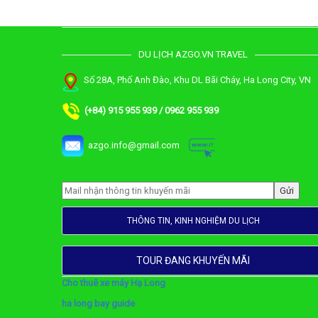
DU LỊCH AZGO.VN TRAVEL
Số 28A, Phố Anh Đào, Khu DL Bãi Cháy, Ha Long City, VN
(+84) 915 955 939 / 0962 955 939
azgo.info@gmail.com
THÔNG TIN, KINH NGHIỆM DU LỊCH
TOUR ĐANG KHUYẾN MÃI
Cho thuê xe máy Hạ Long
ha long bay guide