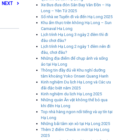
NEXT
Xe Bus đưa đón Sân Bay Vân Đồn – Hạ
Long – Yên Tử 2025
Số nhà xe Tuyến đi và đến Hạ Long 2025
Khu ẩm thực trên không Hạ Long – Sun
Carnaval Ha Long
Lịch trình Hạ Long 3 ngày 2 đêm thì đi
đâu chơi đâu?
Lịch trình Hạ Long 2 ngày 1 đêm nên đi
đâu, chơi đâu?
Những địa điểm để chụp ảnh và sống
ảo tại Hạ Long
Thông tin đầy đủ về Khu nghỉ dưỡng
tắm khoáng Yoko Onsen Quang Hanh
Kinh nghiệm Du lịch Hạ Long và Các ưu
đãi đặc biệt năm 2025
Kinh nghiệm du lịch Hạ Long 2025
Những quán Ăn vặt không thể bỏ qua
khi đến Hạ Long
Top nhà hàng ngon nổi tiếng và uy tín tại
Hạ Long
Những bãi tắm xịn xò tại Hạ Long 2025
Thêm 2 điểm Check in mới tại Hạ Long
2025