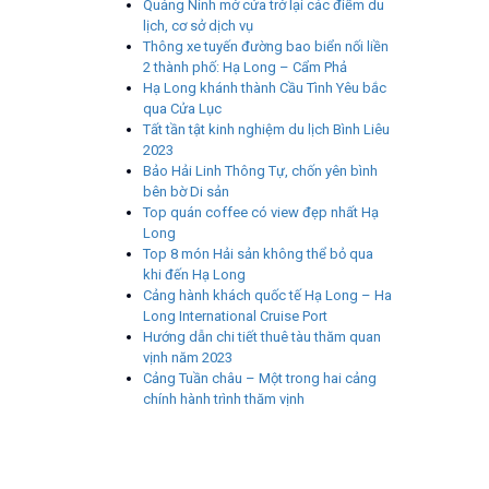
Quảng Ninh mở cửa trở lại các điểm du
lịch, cơ sở dịch vụ
Thông xe tuyến đường bao biển nối liền
2 thành phố: Hạ Long – Cẩm Phả
Hạ Long khánh thành Cầu Tình Yêu bắc
qua Cửa Lục
Tất tần tật kinh nghiệm du lịch Bình Liêu
2023
Bảo Hải Linh Thông Tự, chốn yên bình
bên bờ Di sản
Top quán coffee có view đẹp nhất Hạ
Long
Top 8 món Hải sản không thể bỏ qua
khi đến Hạ Long
Cảng hành khách quốc tế Hạ Long – Ha
Long International Cruise Port
Hướng dẫn chi tiết thuê tàu thăm quan
vịnh năm 2023
Cảng Tuần châu – Một trong hai cảng
chính hành trình thăm vịnh