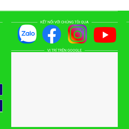
KẾT NỐI VỚI CHÚNG TÔI QUA
VỊ TRÍ TRÊN GOOGLE